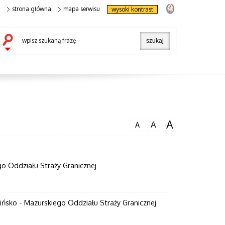
strona główna
mapa serwisu
wysoki kontrast
wpisz szukaną frazę
A
A
A
 Oddziału Straży Granicznej
sko - Mazurskiego Oddziału Straży Granicznej