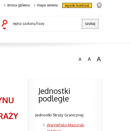
strona główna
mapa serwisu
wysoki kontrast
wpisz szukaną frazę
A
A
A
Jednostki
podległe
YNU
RAŻY
Jednostki Straży Granicznej:
Warmińsko-Mazurski
Oddział