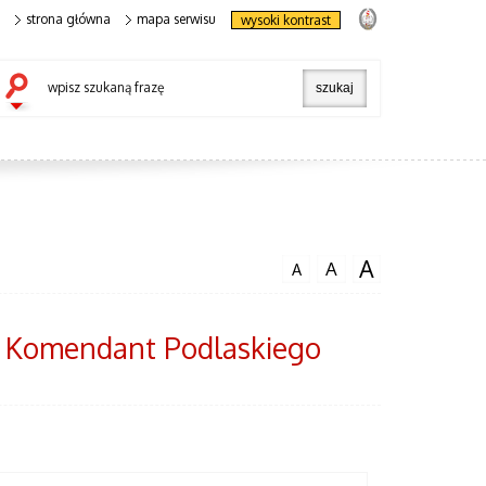
strona główna
mapa serwisu
wysoki kontrast
wpisz szukaną frazę
A
A
A
- Komendant Podlaskiego