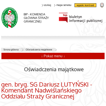
szukaj
mapa serwisu
wysoki kontrast
BIP - KOMENDA
GŁÓWNA STRAŻY
GRANICZNEJ
Strona główna
Oświadczenia majątkowe
↓ Pokaż menu ↓
Oświadczenia majątkowe
gen. bryg. SG Dariusz LUTYŃSKI -
Komendant Nadwiślańskiego
Oddziału Straży Granicznej