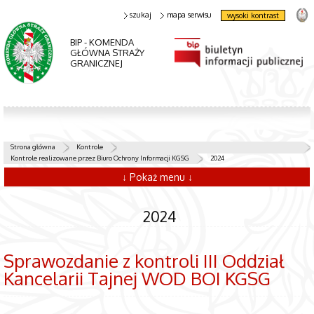
szukaj
mapa serwisu
wysoki kontrast
BIP - KOMENDA
GŁÓWNA STRAŻY
GRANICZNEJ
Strona główna
Kontrole
Kontrole realizowane przez Biuro Ochrony Informacji KGSG
2024
↓ Pokaż menu ↓
2024
Sprawozdanie z kontroli III Oddział
Kancelarii Tajnej WOD BOI KGSG