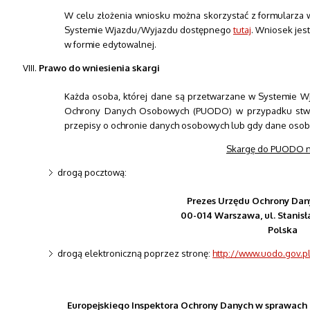
W celu złożenia wniosku można skorzystać z formularza
Systemie Wjazdu/Wyjazdu dostępnego
tutaj
. Wniosek jes
w formie edytowalnej.
Prawo do wniesienia skargi
Każda osoba, której dane są przetwarzane w Systemie 
Ochrony Danych Osobowych (PUODO) w przypadku stwie
przepisy o ochronie danych osobowych lub gdy dane oso
Skargę do PUODO m
drogą pocztową:
Prezes Urzędu Ochrony Da
00-014 Warszawa, ul. Stanis
Polska
drogą elektroniczną poprzez stronę:
http://www.uodo.gov.p
Europejskiego Inspektora Ochrony Danych w sprawach 