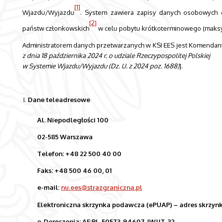
[1]
Wjazdu/Wyjazdu
. System zawiera zapisy danych osobowych o
[2]
państw członkowskich
w celu pobytu krótkoterminowego (maksy
Administratorem danych przetwarzanych w KSI EES jest Komendant
z dnia 18 października 2024 r. o udziale Rzeczypospolitej Polskiej
w Systemie Wjazdu/Wyjazdu (Dz. U. z 2024 poz. 1688)
].
Dane teleadresowe
Al. Niepodległości 100
02-585 Warszawa
Telefon: +48 22 500 40 00
Faks: +48 500 46 00, 01
e-mail:
nu.ees@strazgraniczna.pl
Elektroniczna skrzynka podawcza (ePUAP) – adres skrzyn
e-Doręczenia:
AE:PL-50573-94607-IWJJT-32