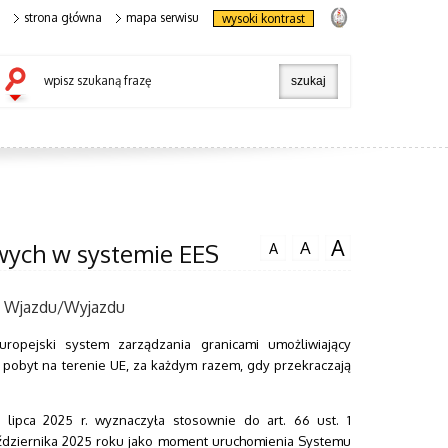
strona główna
mapa serwisu
wysoki kontrast
wpisz szukaną frazę
A
A
wych w systemie EES
A
u Wjazdu/Wyjazdu
opejski system zarządzania granicami umożliwiający
i pobyt na terenie UE, za każdym razem, gdy przekraczają
lipca 2025 r. wyznaczyła stosownie do art. 66 ust. 1
października 2025 roku jako moment uruchomienia Systemu