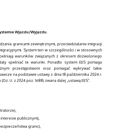
Systemie Wjazdu/Wyjazdu.
zania granicami zewnętrznymi, przeciwdziałanie imigracji
igracyjnymi. System ten w szczególności i w stosownych
e spełniają warunków związanych z okresem dozwolonego
stały spełniać te warunki. Ponadto system EES pomaga
ażnym przestępstwom oraz pomagać wykrywać takie
awcze na podstawie ustawy z dnia 18 października 2024 r.
(Dz. U. z 2024 poz. 1688) zwana dalej „ustawą EES”.
tratorze),
 interesie publicznym),
 bezpieczeństwa granic),