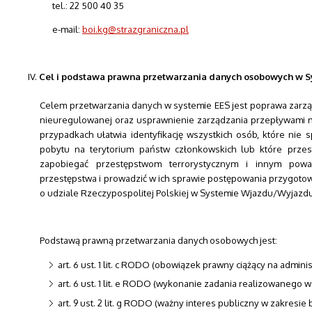
tel.: 22 500 40 35
e-mail:
boi.kg@strazgraniczna.pl
Cel i podstawa prawna przetwarzania danych osobowych w 
Celem przetwarzania danych w systemie EES jest poprawa zarząd
nieuregulowanej oraz usprawnienie zarządzania przepływami m
przypadkach ułatwia identyfikację wszystkich osób, które ni
pobytu na terytorium państw członkowskich lub które prze
zapobiegać przestępstwom terrorystycznym i innym pow
przestępstwa i prowadzić w ich sprawie postępowania przygotow
o udziale Rzeczypospolitej Polskiej w Systemie Wjazdu/Wyjazdu 
Podstawą prawną przetwarzania danych osobowych jest:
art. 6 ust. 1 lit. c RODO (obowiązek prawny ciążący na adminis
art. 6 ust. 1 lit. e RODO (wykonanie zadania realizowanego w
art. 9 ust. 2 lit. g RODO (ważny interes publiczny w zakresie