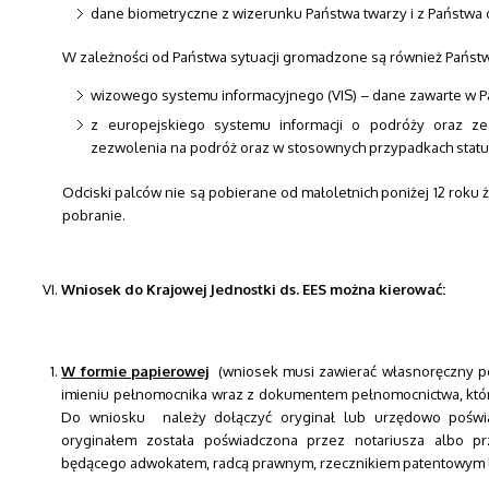
dane biometryczne z wizerunku Państwa twarzy i z Państwa
W zależności od Państwa sytuacji gromadzone są również Państw
wizowego systemu informacyjnego (VIS) – dane zawarte w P
z europejskiego systemu informacji o podróży oraz z
zezwolenia na podróż oraz w stosownych przypadkach status
Odciski palców nie są pobierane od małoletnich poniżej 12 roku ży
pobranie.
Wniosek do Krajowej Jednostki ds. EES można kierować:
W formie papierowej
(wniosek musi zawierać własnoręczny pod
imieniu pełnomocnika wraz z dokumentem pełnomocnictwa, kt
Do wniosku należy dołączyć oryginał lub urzędowo poświ
oryginałem została poświadczona przez notariusza albo p
będącego adwokatem, radcą prawnym, rzecznikiem patentowym 