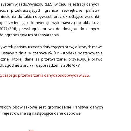
 system wjazdu/wyjazdu (EES) w celu rejestracji danych
cich przekraczających granice zewnętrzne państw
esieniu do takich obywateli oraz określające warunki
ego i zmieniające konwencje wykonawczą do układu z
 1077/2011, przysługuje prawo do dostępu do danych
do ograniczenia ich przetwarzania.
bywateli państw trzecich dotyczących praw, o których mowa
w ustawy z dnia 14 czerwca 1960 r. - Kodeks postępowania
izycznej, której dane są przetwarzane, przysługuje prawo
 zgodnie z art. 77 rozporządzenia 2016/679.
tyczącego przetwarzania danych osobowych w EES
.
owskich obowiązkowe jest gromadzenie Państwa danych
 rejestrowane są następujące dane osobowe: