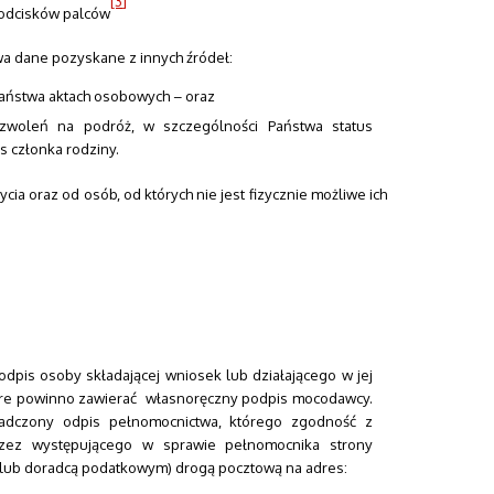
[3]
 odcisków palców
a dane pozyskane z innych źródeł:
aństwa aktach osobowych – oraz
ezwoleń na podróż, w szczególności Państwa status
 członka rodziny.
cia oraz od osób, od których nie jest fizycznie możliwe ich
pis osoby składającej wniosek lub działającego w jej
óre powinno zawierać własnoręczny podpis mocodawcy.
adczony odpis pełnomocnictwa, którego zgodność z
rzez występującego w sprawie pełnomocnika strony
lub doradcą podatkowym) drogą pocztową na adres: