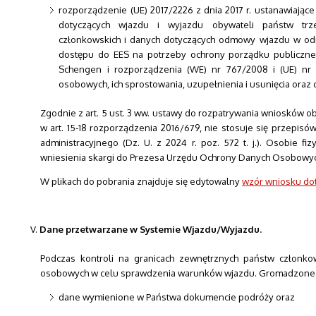
rozporządzenie (UE) 2017/2226 z dnia 2017 r. ustanawiające
dotyczących wjazdu i wyjazdu obywateli państw trze
członkowskich i danych dotyczących odmowy wjazdu w odni
dostępu do EES na potrzeby ochrony porządku publiczn
Schengen i rozporządzenia (WE) nr 767/2008 i (UE) nr
osobowych, ich sprostowania, uzupełnienia i usunięcia oraz 
Zgodnie z art. 5 ust. 3 ww. ustawy do rozpatrywania wniosków o
w art. 15-18 rozporządzenia 2016/679, nie stosuje się przepisó
administracyjnego (Dz. U. z 2024 r. poz. 572 t. j.). Osobie f
wniesienia skargi do Prezesa Urzędu Ochrony Danych Osobowych,
W plikach do pobrania znajduje się edytowalny
wzór wniosku do
Dane przetwarzane w Systemie Wjazdu/Wyjazdu.
Podczas kontroli na granicach zewnętrznych państw członk
osobowych w celu sprawdzenia warunków wjazdu. Gromadzone i
dane wymienione w Państwa dokumencie podróży oraz