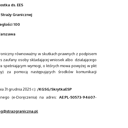
ostka ds. EES
traży Granicznej
egłości 100
Warszawa
roniczny równoważny w skutkach prawnych z podpisem
is zaufany osoby składającej wniosek albo działającego
a spełniającym wymogi, o których mowa powyżej w pkt
fany) za pomocą następujących środków komunikacji
a 31 grudnia 2025 r.):
/KGSG/SkrytkaESP
cznego (e-Doręczenia) na adres:
AE:PL-50573-94607-
kg@strazgraniczna.pl