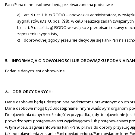
Pani/Pana dane osobowe będą przetwarzane na podstawie:
a) art. 6 ust. 1 lit. c) RODO – obowiązku administratora, w związ
sygnalistów (Dz. U. poz. 928), w celu realizacji zadań związanyc
b) art. 9 ust. 2 lit. g) RODO w związku z przepisami ustawy o oc
zgłoszeniu sygnalisty,
c) dobrowolnej zgody, jeżeli nie decyduje się Pani/Pan na zachow
5. INFORMACJA O DOWOLNOŚCI LUB OBOWIĄZKU PODANIA DAN
Podanie danych jest dobrowolne.
6. ODBIORCY DANYCH:
Dane osobowe będą udostępnione podmiotom uprawnionym do ich prze
Dane osobowe mogą być udostępniane innym właściwym organom, pod
Do ujawnienia danych może dojść w przypadku, gdy to ujawnienie jes
prowadzonymi postępowaniami wyjaśniającymi lub postępowaniami pr
w tym w celu zagwarantowania Pani/Panu prawa do obrony przysługując
takiego ujawnienia zostanie Pani powiadomiona/Pan powiadomiony. Po