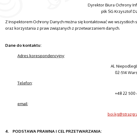
Dyrektor Biura Ochrony In
płk SG Krzysztof D
Z Inspektorem Ochrony Danych można się kontaktować we wszystkich 
oraz korzystania z praw związanych z przetwarzaniem danych.
Dane do kontaktu:
Adres korespondencyjny
:
Al. Niepodległ
02-514 War
Telefon
:
+48 22 500 
email
:
boi.kg@strazgra
4. PODSTAWA PRAWNA I CEL PRZETWARZANIA: