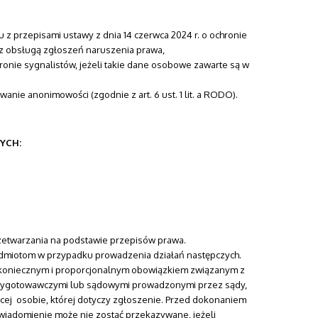
ku z przepisami ustawy z dnia 14 czerwca 2024 r. o ochronie
h z obsługą zgłoszeń naruszenia prawa,
hronie sygnalistów, jeżeli takie dane osobowe zawarte są w
anie anonimowości (zgodnie z art. 6 ust. 1 lit. a RODO).
YCH:
twarzania na podstawie przepisów prawa.
miotom w przypadku prowadzenia działań następczych.
t koniecznym i proporcjonalnym obowiązkiem związanym z
zygotowawczymi lub sądowymi prowadzonymi przez sądy,
ej osobie, której dotyczy zgłoszenie. Przed dokonaniem
wiadomienie może nie zostać przekazywane, jeżeli