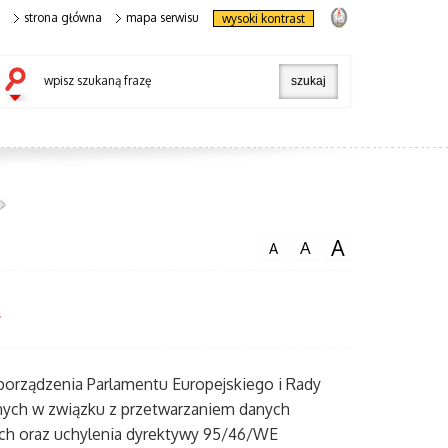
strona główna
mapa serwisu
wysoki kontrast
wpisz szukaną frazę
A
A
A
y
zporządzenia Parlamentu Europejskiego i Rady
cznych w związku z przetwarzaniem danych
ch oraz uchylenia dyrektywy 95/46/WE