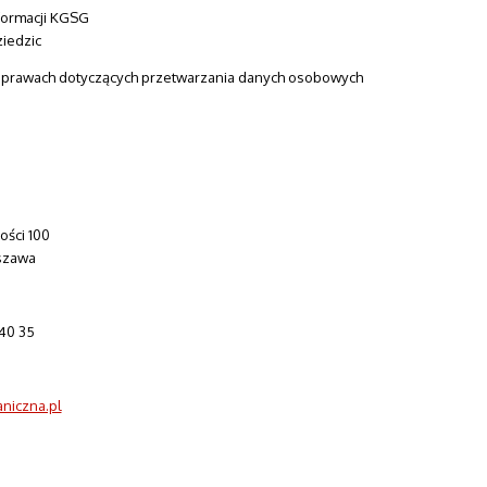
formacji KGSG
ziedzic
sprawach dotyczących przetwarzania danych osobowych
ości 100
szawa
40 35
niczna.pl