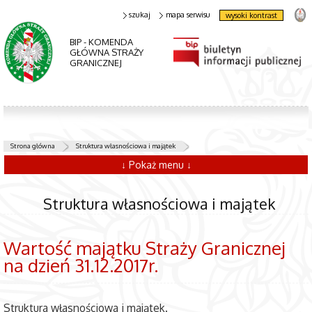
szukaj
mapa serwisu
wysoki kontrast
BIP - KOMENDA
GŁÓWNA STRAŻY
GRANICZNEJ
Strona główna
Struktura własnościowa i majątek
↓ Pokaż menu ↓
Struktura własnościowa i majątek
Wartość majątku Straży Granicznej
na dzień 31.12.2017r.
Struktura własnościowa i majątek.