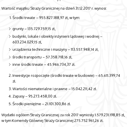
Wartość majątku Straży Granicznej na dzień 31.12.2017 r. wynosi:
Środki trwałe – 955.827.188,97 zł, w tym:
grunty – 135.729.759,15 zł,
budynki, lokale i obiekty inżynierii lądowej i wodnej –
603.234.029,15 zł,
urządzenia techniczne i maszyny – 113.557.948,14 zł,
środki transportu – 57.358.718,16 zł,
inne środki trwałe – 45.946.734,37 zł.
Inwestycje rozpoczęte (środki trwałe w budowie) – 65.611.399,74
zł.
Wartości niematerialne i prawne – 15.042.211,42 zł.
Zapasy – 95.273.458,00 zł.
Środki pieniężne – 21.101.300,86 zł.
Wydatki ogółem Straży Granicznej za rok 2017 wyniosły 1.579.231.198,85 zł,
w tym Komendy Głównej Straży Granicznej 275.752.961,26 zł.