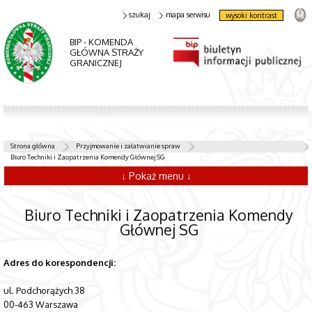
szukaj
mapa serwisu
wysoki kontrast
BIP - KOMENDA
GŁÓWNA STRAŻY
GRANICZNEJ
Strona główna
Przyjmowanie i załatwianie spraw
Biuro Techniki i Zaopatrzenia Komendy Głównej SG
↓ Pokaż menu ↓
Biuro Techniki i Zaopatrzenia Komendy
Głównej SG
Adres do korespondencji:
ul. Podchorążych 38
00-463 Warszawa