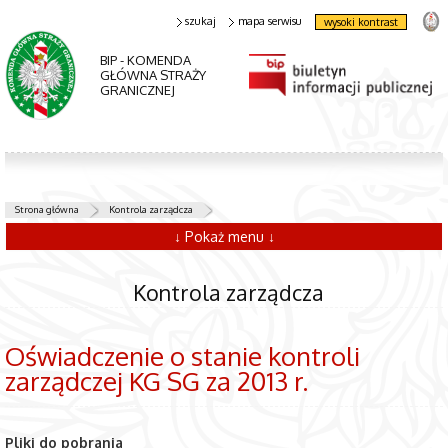
szukaj
mapa serwisu
wysoki kontrast
BIP - KOMENDA
GŁÓWNA STRAŻY
GRANICZNEJ
Strona główna
Kontrola zarządcza
↓ Pokaż menu ↓
Kontrola zarządcza
Oświadczenie o stanie kontroli
zarządczej KG SG za 2013 r.
Pliki do pobrania