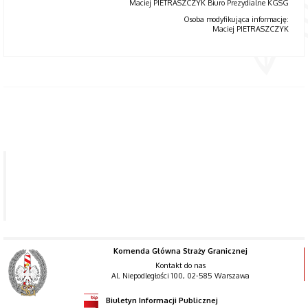
Maciej PIETRASZCZYK Biuro Prezydialne KGSG
Osoba modyfikująca informację:
Maciej PIETRASZCZYK
Zespół
Prasowy
Komendanta
Głównego
Straży
Granicznej
Komenda Główna Straży Granicznej
Kontakt do nas
Al. Niepodległości 100, 02-585 Warszawa
Biuletyn Informacji Publicznej