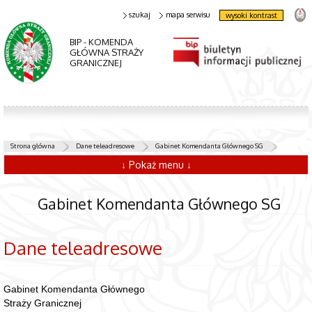
szukaj
mapa serwisu
wysoki kontrast
BIP - KOMENDA
GŁÓWNA STRAŻY
GRANICZNEJ
Strona główna
Dane teleadresowe
Gabinet Komendanta Głównego SG
↓ Pokaż menu ↓
Gabinet Komendanta Głównego SG
Dane teleadresowe
Gabinet Komendanta Głównego
Straży Granicznej