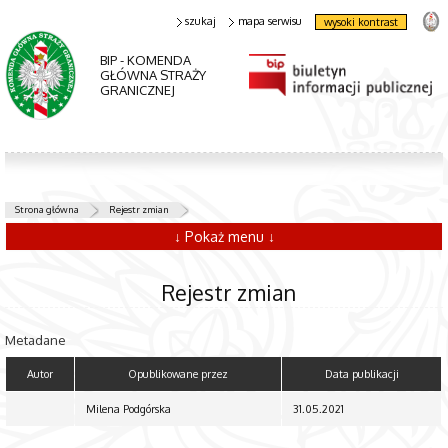
szukaj
mapa serwisu
wysoki kontrast
BIP - KOMENDA
GŁÓWNA STRAŻY
GRANICZNEJ
Strona główna
Rejestr zmian
↓ Pokaż menu ↓
Rejestr zmian
Metadane
Autor
Opublikowane przez
Data publikacji
Milena Podgórska
31.05.2021