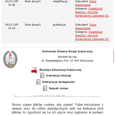
04.07.2011
Brak danych
modyfikacja
Dokument:
Dane
10:08
teleadresowe
Kategoria:
Inspektorat
Nadzoru i Kontroli
Komendanta Głównego SG
04.07.2011
Brak danych
publikacja
Dokument:
Dane
10:04
teleadresowe
Kategoria:
Inspektorat
Nadzoru i Kontroli
Komendanta Głównego SG
Komenda Główna Straży Granicznej
Kontakt do nas
Al. Niepodległości 100, 02-585 Warszawa
Biuletyn Informacji Publicznej
Instrukcja obsługi
Deklaracja dostępności
Rejestr zmian
Serwer niniejszy NIE JEST W ŻADEN SPOSÓB połączony z siecią wewnętrzną.
Strona używa plików cookies, aby ułatwić Tobie korzystanie z
serwisu oraz do celów statystycznych. Jeśli nie blokujesz tych
plików, to zgadzasz się na ich użycie oraz zapisanie w pamięci