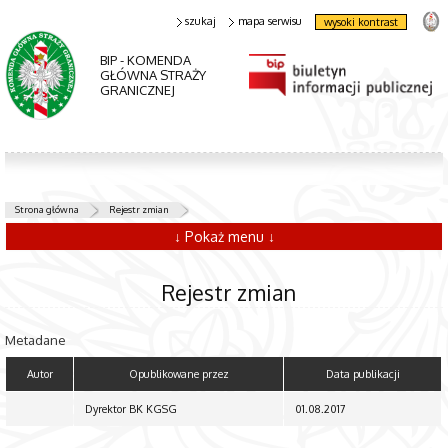
szukaj
mapa serwisu
wysoki kontrast
BIP - KOMENDA
GŁÓWNA STRAŻY
GRANICZNEJ
Strona główna
Rejestr zmian
↓ Pokaż menu ↓
Rejestr zmian
Metadane
Autor
Opublikowane przez
Data publikacji
Dyrektor BK KGSG
01.08.2017