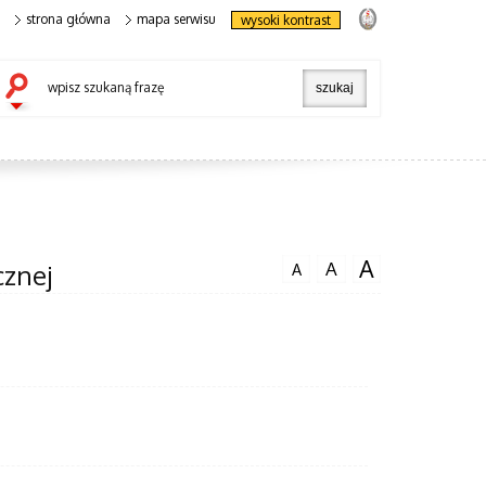
strona główna
mapa serwisu
wysoki kontrast
wpisz szukaną frazę
A
A
cznej
A