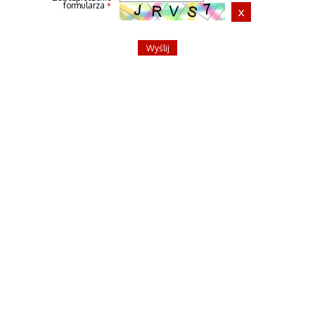
formularza
*