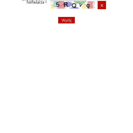
formularza
*