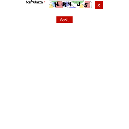
formularza
*